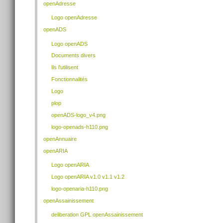
openAdresse
Logo openAdresse
openADS
Logo openADS
Documents divers
Ils l'utilisent
Fonctionnalités
Logo
plop
openADS-logo_v4.png
logo-openads-h110.png
openAnnuaire
openARIA
Logo openARIA
Logo openARIA v1.0 v1.1 v1.2
logo-openaria-h110.png
openAssainissement
deliberation GPL openAssainissement