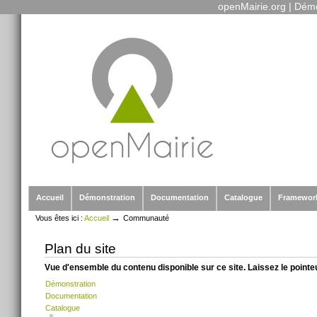
openMairie.org
|
Démo
Outils
Aller
personnels
au
contenu.
|
Aller
à
la
navigation
Sections
Accueil
Démonstration
Documentation
Catalogue
Framewor
→
Vous êtes ici :
Accueil
Communauté
Plan du site
Vue d'ensemble du contenu disponible sur ce site. Laissez le pointe
Démonstration
Documentation
Catalogue