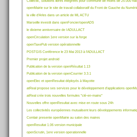
Collectic, Solutions libres integrées pour commune de moins de 25.000 hab
openMairie sur le site de travail collaboratif du Front de Gauche du Numér
la ville d'Arles dans un article de ML ACTU
Marseille investit dans openFoncier/openADS
le dixieme anniversaire de l ADULLACT
openCirculation 1ere version sur la forge
openTaxePub version opérationnelle
POSTGIS Conférence le 23 Mai 2013 à l'ADULLACT
Premier projet android
Publication de la version openRésultat 1.13
Publication de la version openCourrier 3.3.1
openElec et openResultat déployés à Mayotte
atReal propose ses services pour le développement d'applications openMa
atReal crée trois nouvelles formules "clé-en-mains"
Nouvelles offre openResultat avec mise en route sous 24h
Les collectivités européennes mutualisent leurs développements informati
Comlair presente openMairie au salon des maires
openResultat 1.06 version municipale
openScrutin, 1ere version operationnelle