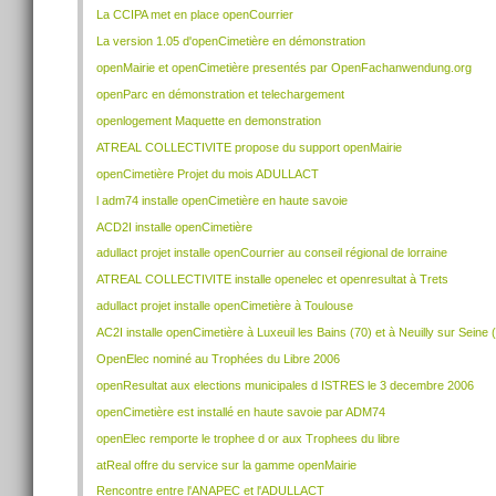
La CCIPA met en place openCourrier
La version 1.05 d'openCimetière en démonstration
openMairie et openCimetière presentés par OpenFachanwendung.org
openParc en démonstration et telechargement
openlogement Maquette en demonstration
ATREAL COLLECTIVITE propose du support openMairie
openCimetière Projet du mois ADULLACT
l adm74 installe openCimetière en haute savoie
ACD2I installe openCimetière
adullact projet installe openCourrier au conseil régional de lorraine
ATREAL COLLECTIVITE installe openelec et openresultat à Trets
adullact projet installe openCimetière à Toulouse
AC2I installe openCimetière à Luxeuil les Bains (70) et à Neuilly sur Seine 
OpenElec nominé au Trophées du Libre 2006
openResultat aux elections municipales d ISTRES le 3 decembre 2006
openCimetière est installé en haute savoie par ADM74
openElec remporte le trophee d or aux Trophees du libre
atReal offre du service sur la gamme openMairie
Rencontre entre l'ANAPEC et l'ADULLACT