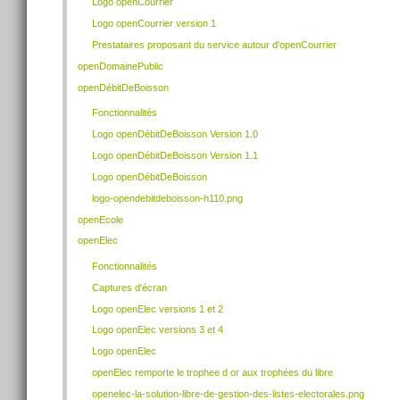
Logo openCourrier
Logo openCourrier version 1
Prestataires proposant du service autour d'openCourrier
openDomainePublic
openDébitDeBoisson
Fonctionnalités
Logo openDébitDeBoisson Version 1.0
Logo openDébitDeBoisson Version 1.1
Logo openDébitDeBoisson
logo-opendebitdeboisson-h110.png
openEcole
openElec
Fonctionnalités
Captures d'écran
Logo openElec versions 1 et 2
Logo openElec versions 3 et 4
Logo openElec
openElec remporte le trophee d or aux trophées du libre
openelec-la-solution-libre-de-gestion-des-listes-electorales.png