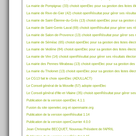
La mairie de Pompignac (33) choisit openElec pour sa gestion des listes él
La mairie de Rive-de-Gier (42) choisit openRésultat pour gérer ses résulta
La mairie de Saint-Étienne-du-Grès (13) choisit openElec pour sa gestion d
La mairie de Saint-Genis-Laval (69) choisit openRésultat pour gérer ses ré
La mairie de Salon-de-Provence (13) choisit openRésultat pour gérer ses r
La mairie de Séméac (65) choisit openElec pour sa gestion des listes élect
La mairie de Vedène (84) choisit openElec pour sa gestion des listes élect
La mairie de Vire (14) choisit openRésultat pour gérer ses résultats électo
La mairie des Pennes-Mirabeau (13) choisit openElec pour sa gestion des l
La mairie du Tholonet (13) choisit openElec pour sa gestion des listes élec
Le CG13 fait le choix openElec (ADULLACT)
Le Conseil général de la Moselle (57) adopte openElec
Le Conseil général d'Ille-et-Vilaine (35) choisit openRésultat pour gérer se
Publication de la version openElec 4.1.1
Fusion du site openelec.org et openmairie.org
Publication de la version openRésultat 1.14
Publication de la version openCourrier 4.0.0
Jean Christophe BECQUET, Nouveau Président de l'APRIL