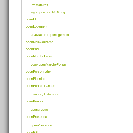
Prestataires
logo-openelec-h110.png
openElu
openLogement
analyse uml openlogement
openMainCourante
openParc
openMarchéForain
Logo openMarchéForain
openPersonnalité
openPlanning
openPortailFinances
Finance, le domaine
openPresse
openpresse
openPrésence
openPrésence
openRAR