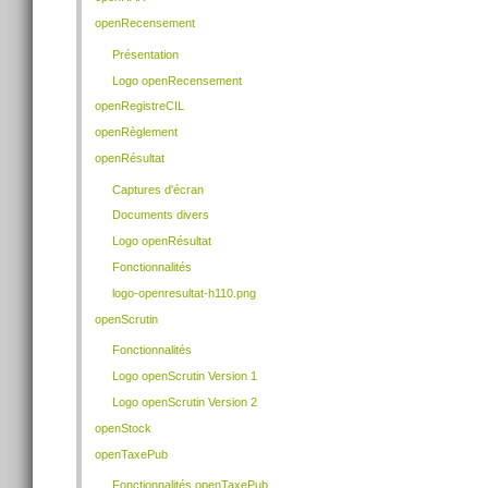
openRecensement
Présentation
Logo openRecensement
openRegistreCIL
openRèglement
openRésultat
Captures d'écran
Documents divers
Logo openRésultat
Fonctionnalités
logo-openresultat-h110.png
openScrutin
Fonctionnalités
Logo openScrutin Version 1
Logo openScrutin Version 2
openStock
openTaxePub
Fonctionnalités openTaxePub