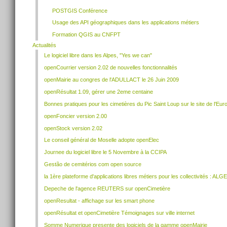
POSTGIS Conférence
Usage des API géographiques dans les applications métiers
Formation QGIS au CNFPT
Actualités
Le logiciel libre dans les Alpes, "Yes we can"
openCourrier version 2.02 de nouvelles fonctionnalités
openMairie au congres de l'ADULLACT le 26 Juin 2009
openRésultat 1.09, gérer une 2eme centaine
Bonnes pratiques pour les cimetières du Pic Saint Loup sur le site de l'Eur
openFoncier version 2.00
openStock version 2.02
Le conseil général de Moselle adopte openElec
Journee du logiciel libre le 5 Novembre à la CCIPA
Gestão de cemitérios com open source
la 1ère plateforme d'applications libres métiers pour les collectivités : AL
Depeche de l'agence REUTERS sur openCimetière
openResultat - affichage sur les smart phone
openRésultat et openCimetière Témoignages sur ville internet
Somme Numerique presente des logiciels de la gamme openMairie