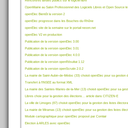
Rencontres landes publics sur le logiciel libre
OpenMairie au Salon Professionnel des Logiciels Libres et Open Source le
openElec Bientôt la version 2
openElec progresse dans les Bouches-du-Rhône
openElec site de la semaine sur le portail nexen.net
openElec V2 en production
Publication de la version openElec 3.00
Publication de la version openElec 3.01
Publication de la version openElec 4.0.0
Publication de la version openRésultat 1.12
Publication de la version openScrutin 2.0.2
La mairie de Saint-Aubin-de-Médoc (33) choisit openElec pour sa gestion de
Transfert à l'INSEE au format XML
La mairie des Saintes-Maries-de-la-Mer (13) choisit openElec pour sa gesti
Libres choix pour la gestion des élections… article dans CITIZEN-E
La ville de Limoges (87) choisit openElec pour la gestion des listes élec
La mairie de Miramas (13) choisit openElec pour sa gestion des listes élec
Module cartographique pour openElec proposé par Comlair
Election à ARLES avec openElec