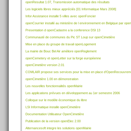
openResultat 1.07, Transmission automatique des résultats
Les logiciels libres mieux appréciés [01 Informatique Mars 2008]
Infor Assistance installe 5 villes avec openFoncier
openCourrier installé au ministère de l environnement en Belgique par ope
Presentation d openCadastre a la conference DSI 13
Communauté de communes du Pic ST Loup sur openCimetière
Mise en place du groupe de travail openLogement
La mairie de Bouc Bel Air améliore openReglement
openCemetery et openLetter sur la forge européenne
openCimetière version 2.01
COMLAIR propose ses services pour la mise en place d’OpenRecouvrem
openCimetière 1.00 en démonstration
Les nouvelles fonctionnalités openMairie
Les applications prévues en développement au 1er semestre 2006
Colloque sur le modèle économique du libre
LSI Informatique installe openCimetière
Documentation Utilisateur OpenCimetière
Publication de la version openElec 2.00
Alternancesoft integre les solutions openMairie