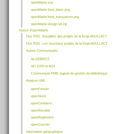
openMairie.svg
openMairie-fond_blanc.png
openMairie-fond_transparent.png
openMairie-design-kit.zip
Autour d'openMairie
Flux RSS : Actualités des projets de la forge ADULLACT
Flux RSS : Les nouveaux projets de la forge ADULLACT
Autres Communautés
ALGEBRICS
AFI GRH et M14
Communaute PMB, logiciel de gestion de bibliothéque
Analyse UML
openFoncier
openStock
openCimetiere
openResultat
openReglement
openCourrier
Information géographique