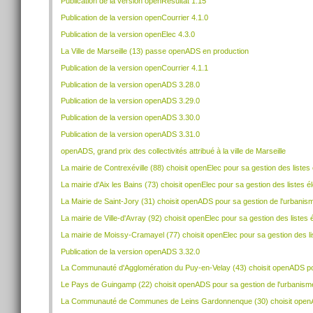
Publication de la version openRésultat 1.15
Publication de la version openCourrier 4.1.0
Publication de la version openElec 4.3.0
La Ville de Marseille (13) passe openADS en production
Publication de la version openCourrier 4.1.1
Publication de la version openADS 3.28.0
Publication de la version openADS 3.29.0
Publication de la version openADS 3.30.0
Publication de la version openADS 3.31.0
openADS, grand prix des collectivités attribué à la ville de Marseille
La mairie de Contrexéville (88) choisit openElec pour sa gestion des listes 
La mairie d'Aix les Bains (73) choisit openElec pour sa gestion des listes é
La Mairie de Saint-Jory (31) choisit openADS pour sa gestion de l'urbanis
La mairie de Ville-d'Avray (92) choisit openElec pour sa gestion des listes 
La mairie de Moissy-Cramayel (77) choisit openElec pour sa gestion des li
Publication de la version openADS 3.32.0
La Communauté d'Agglomération du Puy-en-Velay (43) choisit openADS pou
Le Pays de Guingamp (22) choisit openADS pour sa gestion de l'urbanism
La Communauté de Communes de Leins Gardonnenque (30) choisit openAD