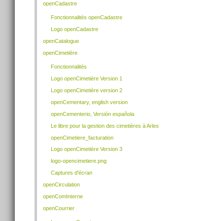
openCadastre
Fonctionnalités openCadastre
Logo openCadastre
openCatalogue
openCimetière
Fonctionnalités
Logo openCimetière Version 1
Logo openCimetière version 2
openCementary, english version
openCementerio, Versión española
Le libre pour la gestion des cimetières à Arles
openCimetiere_facturation
Logo openCimetière Version 3
logo-opencimetiere.png
Captures d'écran
openCirculation
openComInterne
openCourrier