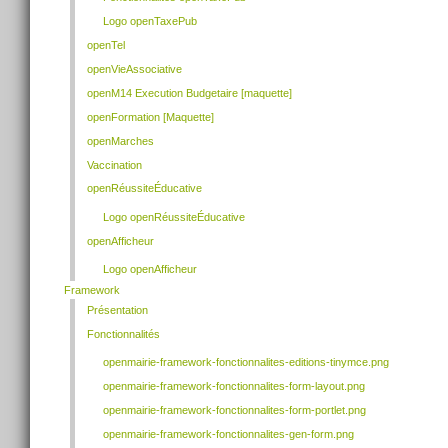
Logo openTaxePub
openTel
openVieAssociative
openM14 Execution Budgetaire [maquette]
openFormation [Maquette]
openMarches
Vaccination
openRéussiteÉducative
Logo openRéussiteÉducative
openAfficheur
Logo openAfficheur
Framework
Présentation
Fonctionnalités
openmairie-framework-fonctionnalites-editions-tinymce.png
openmairie-framework-fonctionnalites-form-layout.png
openmairie-framework-fonctionnalites-form-portlet.png
openmairie-framework-fonctionnalites-gen-form.png