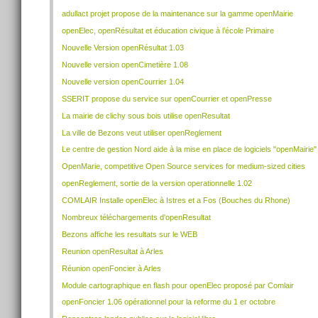
adullact projet propose de la maintenance sur la gamme openMairie
openElec, openRésultat et éducation civique à l’école Primaire
Nouvelle Version openRésultat 1.03
Nouvelle version openCimetière 1.08
Nouvelle version openCourrier 1.04
SSERIT propose du service sur openCourrier et openPresse
La mairie de clichy sous bois utilise openResultat
La ville de Bezons veut utiliser openReglement
Le centre de gestion Nord aide à la mise en place de logiciels "openMairie"
OpenMarie, competitive Open Source services for medium-sized cities
openReglement, sortie de la version operationnelle 1.02
COMLAIR Installe openElec à Istres et a Fos (Bouches du Rhone)
Nombreux téléchargements d'openResultat
Bezons affiche les resultats sur le WEB
Reunion openResultat à Arles
Réunion openFoncier à Arles
Module cartographique en flash pour openElec proposé par Comlair
openFoncier 1.06 opérationnel pour la reforme du 1 er octobre