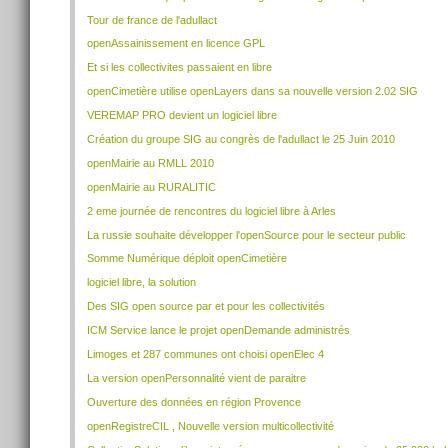
Tour de france de l'adullact
openAssainissement en licence GPL
Et si les collectivites passaient en libre
openCimetière utilise openLayers dans sa nouvelle version 2.02 SIG
VEREMAP PRO devient un logiciel libre
Création du groupe SIG au congrès de l'adullact le 25 Juin 2010
openMairie au RMLL 2010
openMairie au RURALITIC
2 eme journée de rencontres du logiciel libre à Arles
La russie souhaite développer l'openSource pour le secteur public
Somme Numérique déploit openCimetière
logiciel libre, la solution
Des SIG open source par et pour les collectivités
ICM Service lance le projet openDemande administrés
Limoges et 287 communes ont choisi openElec 4
La version openPersonnalité vient de paraitre
Ouverture des données en région Provence
openRegistreCIL , Nouvelle version multicollectivité