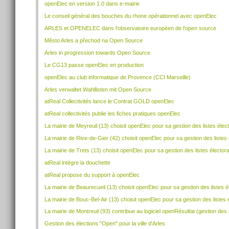
openElec en version 1.0 dans e-mairie
Le conseil général des bouches du rhone opérationnel avec openElec
ARLES et OPENELEC dans l'observatoire européen de l'open source
Město Arles a přechod na Open Source
Arles in progression towards Open Source
Le CG13 passe openElec en production
openElec au club informatique de Provence (CCI Marseille)
Arles verwaltet Wahllisten mit Open Source
atReal Collectivités lance le Contrat GOLD openElec
atReal collectivités publie les fiches pratiques openElec
La mairie de Meyreuil (13) choisit openElec pour sa gestion des listes élec
La mairie de Rive-de-Gier (42) choisit openElec pour sa gestion des listes 
La mairie de Trets (13) choisit openElec pour sa gestion des listes élector
atReal intègre la douchette
atReal propose du support à openElec
La mairie de Beaurecueil (13) choisit openElec pour sa gestion des listes é
La mairie de Bouc-Bel-Air (13) choisit openElec pour sa gestion des listes 
La mairie de Montreuil (93) contribue au logiciel openRésultat (gestion des 
Gestion des élections "Open" pour la ville d'Arles