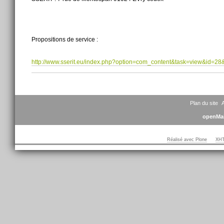
Propositions de service :
http://www.sserit.eu/index.php?option=com_content&task=view&id=28
Actions
sur
le
document
Plan du site
A
openMai
Réalisé avec Plone
XHT