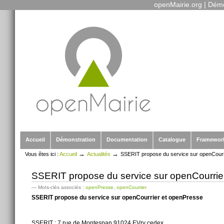
openMairie.org
|
Démo
Outils
Aller
personnels
au
contenu.
|
Aller
à
la
navigation
Sections
Accueil
Démonstration
Documentation
Catalogue
Framewor
→
→
Vous êtes ici :
Accueil
Actualités
SSERIT propose du service sur openCourr
SSERIT propose du service sur openCourrie
— Mots-clés associés :
openPresse
,
openCourrier
SSERIT propose du service sur openCourrier et openPresse
SSERIT : 7 rue de Montespan 91024 EVry cedex