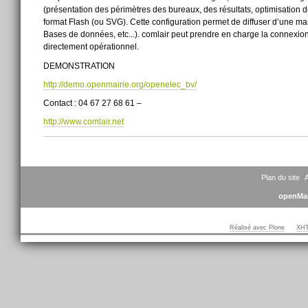
(présentation des périmètres des bureaux, des résultats, optimisation
format Flash (ou SVG). Cette configuration permet de diffuser d’une man
Bases de données, etc...). comlair peut prendre en charge la connexion e
directement opérationnel.
DEMONSTRATION
http://demo.openmairie.org/openelec_bv/
Contact : 04 67 27 68 61 –
http://www.comlair.net
Actions
sur
le
document
Plan du site
A
openMai
Réalisé avec Plone
XHT