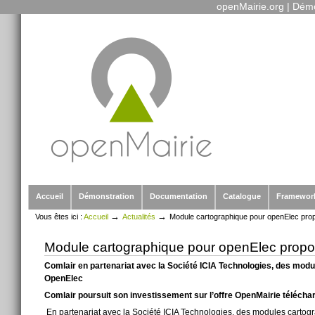
openMairie.org
|
Démo
Outils
Aller
personnels
au
contenu.
|
Aller
à
la
navigation
Sections
Accueil
Démonstration
Documentation
Catalogue
Framewor
→
→
Vous êtes ici :
Accueil
Actualités
Module cartographique pour openElec pro
Module cartographique pour openElec propo
Comlair en partenariat avec la Société ICIA Technologies, des modul
OpenElec
Comlair poursuit son investissement sur l’offre OpenMairie télécharge
En partenariat avec la Société ICIA Technologies, des modules cartogra