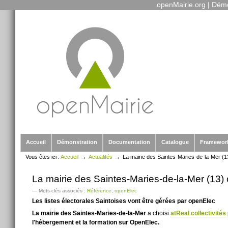
openMairie.org
|
Démo
Outils
Aller
personnels
au
contenu.
|
Aller
à
la
navigation
Sections
Accueil
Démonstration
Documentation
Catalogue
Framewor
→
→
Vous êtes ici :
Accueil
Actualités
La mairie des Saintes-Maries-de-la-Mer (13
La mairie des Saintes-Maries-de-la-Mer (13) 
— Mots-clés associés :
Référence
,
openElec
Les listes électorales Saintoises vont être gérées par openElec
La mairie des Saintes-Maries-de-la-Mer
a choisi
atReal collectivités
l'hébergement et la formation sur OpenElec.