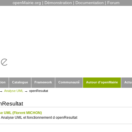
openMairie.org
|
Démonstration
|
Documentation
|
Forum
tion
Catalogue
Framework
Communauté
Autour d'openMairie
Actu
→
→
Analyse UML
openResultat
nResultat
se UML (Florent MICHON)
Analyse UML et fonctionnement d openResultat
s