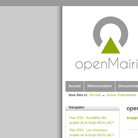
Outils
Aller
personnels
au
contenu.
|
Aller
à
la
navigation
Sections
Accueil
Démonstration
Documenta
→
Vous êtes ici :
Accueil
Autour d'openMairie
ope
Navigation
Analy
Flux RSS : Actualités des
projets de la forge ADULLACT
Flux RSS : Les nouveaux
Action
projets de la forge ADULLACT
sur