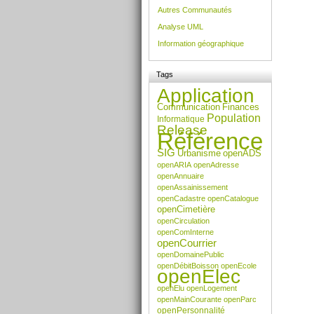
le
Autres Communautés
docum
Analyse UML
Information géographique
Tags
Application
Communication
Finances
Population
Informatique
Release
Référence
SIG
Urbanisme
openADS
openARIA
openAdresse
openAnnuaire
openAssainissement
openCadastre
openCatalogue
openCimetière
openCirculation
openComInterne
openCourrier
openDomainePublic
openDébitBoisson
openEcole
openElec
openElu
openLogement
openMainCourante
openParc
openPersonnalité