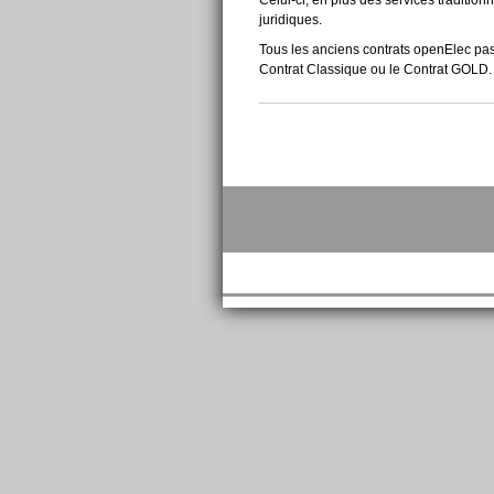
juridiques.
Tous les anciens contrats openElec passe
Contrat Classique ou le Contrat GOLD.
Actions
sur
le
document