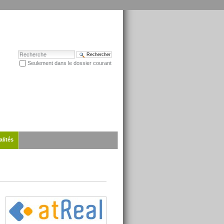
Chercher par
Seulement dans le dossier courant
Recherche avancée…
alités