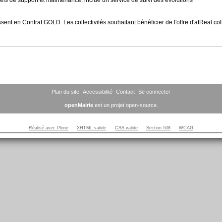
nt en Contrat GOLD. Les collectivités souhaitant bénéficier de l'offre d'atReal colle
Plan du site
Accessibilité
Contact
Se connecter
openMairie
est un projet open-source.
Réalisé avec Plone
XHTML valide
CSS valide
Section 508
WCAG