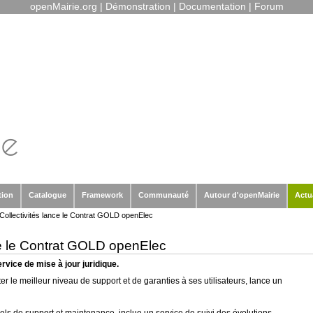
openMairie.org
|
Démonstration
|
Documentation
|
Forum
tion
Catalogue
Framework
Communauté
Autour d'openMairie
Actu
Collectivités lance le Contrat GOLD openElec
ce le Contrat GOLD openElec
rvice de mise à jour juridique.
er le meilleur niveau de support et de garanties à ses utilisateurs, lance un
nnels de support et maintenance, inclue un service de suivi des évolutions