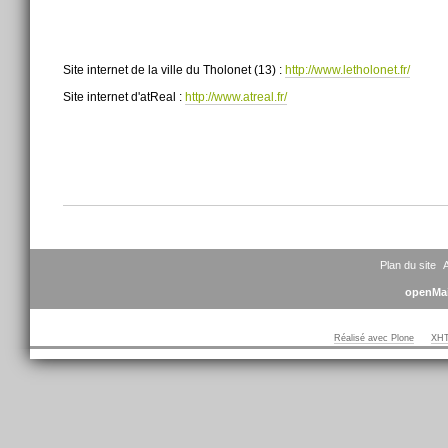
Site internet de la ville du Tholonet (13) :
http://www.letholonet.fr/
Site internet d'
atReal
:
http://www.
atreal
.fr/
Actions
sur
le
document
Plan du site
A
openMai
Réalisé avec Plone
XHT