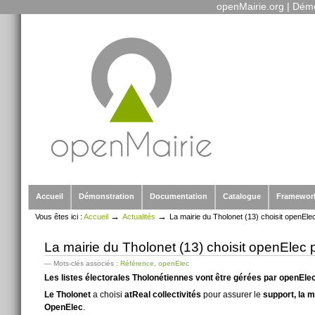
openMairie.org
|
Démo
Outils
Aller
personnels
au
contenu.
|
Aller
à
la
navigation
Sections
Accueil
Démonstration
Documentation
Catalogue
Framewor
→
→
Vous êtes ici :
Accueil
Actualités
La mairie du Tholonet (13) choisit openElec
La mairie du Tholonet (13) choisit openElec p
— Mots-clés associés :
Référence
,
openElec
Les listes électorales Tholonétiennes vont être gérées par openEle
Le Tholonet
a choisi
atReal collectivités
pour assurer le
support, la 
OpenElec
.