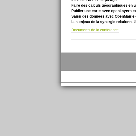
Faire des calculs géographiques en ut
Publier une carte avec openLayers et
Saisir des donnees avec OpenMairie
Les enjeux de la synergie relationne
Documents de la conference
Actions
sur
le
document