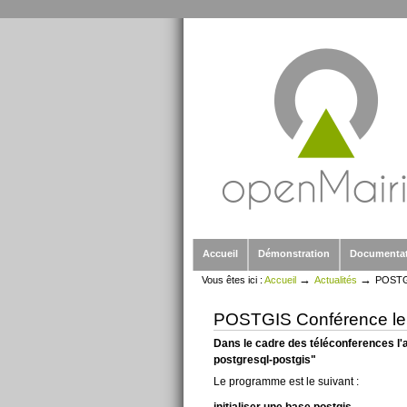
Outils
Aller
personnels
au
contenu.
|
Aller
à
la
navigation
Sections
Accueil
Démonstration
Documenta
→
→
Vous êtes ici :
Accueil
Actualités
POSTGI
POSTGIS Conférence le
Dans le cadre des téléconferences l'a
postgresql-postgis"
Le programme est le suivant :
initialiser une base postgis