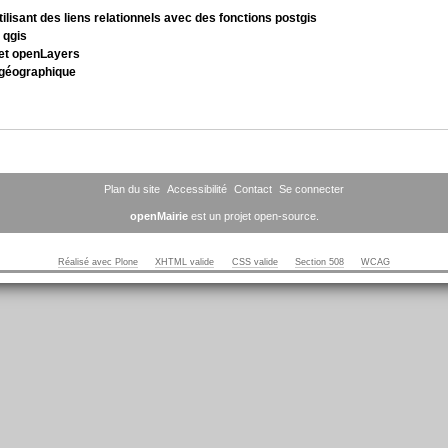
ilisant des liens relationnels avec des fonctions postgis
 qgis
 et openLayers
l/géographique
Plan du site
Accessibilité
Contact
Se connecter
openMairie
est un projet open-source.
Réalisé avec Plone
XHTML valide
CSS valide
Section 508
WCAG