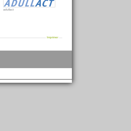
adullact
Imprimer