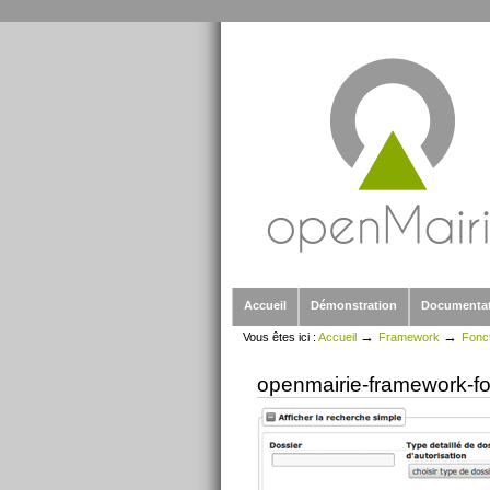
Outils
Aller
personnels
au
contenu.
|
Aller
à
la
navigation
Sections
Accueil
Démonstration
Documenta
→
→
Vous êtes ici :
Accueil
Framework
Fonct
openmairie-framework-fo