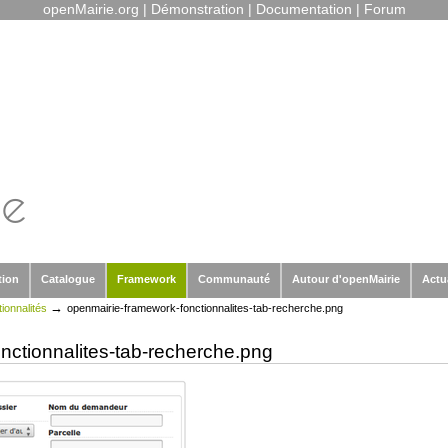
openMairie.org
|
Démonstration
|
Documentation
|
Forum
tion
Catalogue
Framework
Communauté
Autour d'openMairie
Actu
→
ionnalités
openmairie-framework-fonctionnalites-tab-recherche.png
nctionnalites-tab-recherche.png