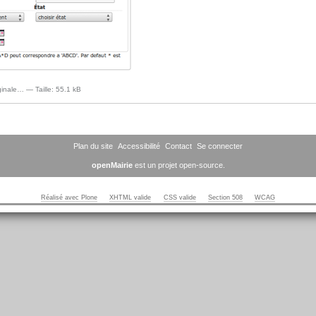
iginale…
—
Taille
:
55.1 kB
Plan du site
Accessibilité
Contact
Se connecter
openMairie
est un projet open-source.
Réalisé avec Plone
XHTML valide
CSS valide
Section 508
WCAG