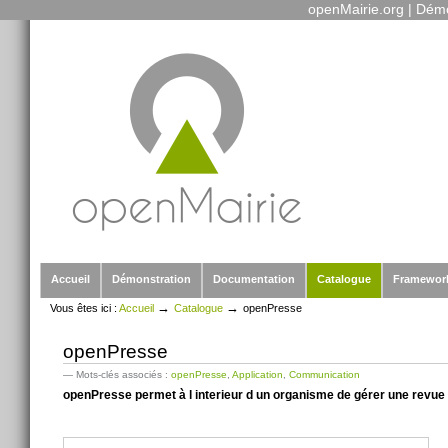
openMairie.org
|
Démo
Outils
Aller
personnels
au
contenu.
|
Aller
à
la
navigation
Sections
Accueil
Démonstration
Documentation
Catalogue
Framewor
→
→
Vous êtes ici :
Accueil
Catalogue
openPresse
openPresse
— Mots-clés associés :
openPresse
,
Application
,
Communication
openPresse permet à l interieur d un organisme de gérer une 