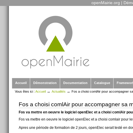
openMairie.org
|
Démo
Outils
Aller
personnels
au
contenu.
|
Aller
à
la
navigation
Sections
Accueil
Démonstration
Documentation
Catalogue
Framewor
→
→
Vous êtes ici :
Accueil
Actualités
Fos a choisi comlAir pour accompagner sa
Fos a choisi comlAir pour accompagner sa m
Fos va mettre en oeuvre le logiciel openElec et a choisi comlAir p
Fos va mettre en oeuvre le logiciel openElec et a choisi comlair pour 
Apres une période de formation de 2 jours, openElec serait testé en do