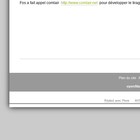
Fos a fait appel comlair
http://www.comlair.net
pour développer le tirag
Actions
sur
le
document
Plan du site
A
openMai
Réalisé avec Plone
XHT