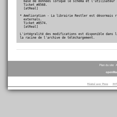
  base de données lorsque le schéma et l'utilisateur 
  Ticket #8568.

  [atReal]

* Amélioration - La librairie Restler est désormais r
  externals.

  Ticket #8574.

  [atReal]

L'intégralité des modifications est disponible dans l
la racine de l'archive de téléchargement.
Actions
sur
le
document
Plan du site
A
openMai
Réalisé avec Plone
XHT