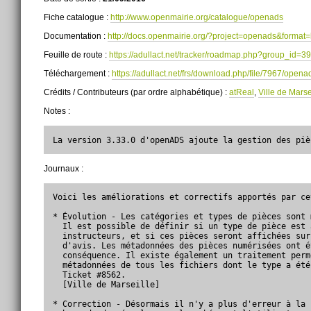
Fiche catalogue :
http://www.openmairie.org/catalogue/openads
Documentation :
http://docs.openmairie.org/?project=openads&format=
Feuille de route :
https://adullact.net/tracker/roadmap.php?group_id
Téléchargement :
https://adullact.net/frs/download.php/file/7967/opena
Crédits / Contributeurs (par ordre alphabétique) :
atReal
,
Ville de Marse
Notes :
La version 3.33.0 d'openADS ajoute la gestion des piè
Journaux :
Voici les améliorations et correctifs apportés par ce
* Évolution - Les catégories et types de pièces sont 
  Il est possible de définir si un type de pièce est 
  instructeurs, et si ces pièces seront affichées sur
  d'avis. Les métadonnées des pièces numérisées ont é
  conséquence. Il existe également un traitement perm
  métadonnées de tous les fichiers dont le type a été
  Ticket #8562.

  [Ville de Marseille]

* Correction - Désormais il n'y a plus d'erreur à la 