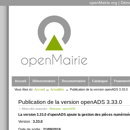
openMairie.org
|
Démo
Outils
Aller
personnels
au
contenu.
|
Aller
à
la
navigation
Sections
Accueil
Démonstration
Documentation
Catalogue
Framewor
→
→
Vous êtes ici :
Accueil
Actualités
Publication de la version openADS 3.33.0
Publication de la version openADS 3.33.0
— Mots-clés associés :
Release
,
openADS
La version 3.33.0 d'openADS ajoute la gestion des pièces numérisé
Version :
3.33.0
Date de sortie :
21/09/2016