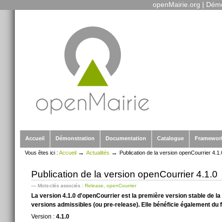
openMairie.org
|
Démo
Outils
Aller
personnels
au
contenu.
|
Aller
à
la
navigation
Sections
Accueil
Démonstration
Documentation
Catalogue
Framewor
→
→
Vous êtes ici :
Accueil
Actualités
Publication de la version openCourrier 4.1.
Publication de la version openCourrier 4.1.0
— Mots-clés associés :
Release
,
openCourrier
La version 4.1.0 d'openCourrier est la première version stable de la 
versions admissibles (ou pre-release). Elle bénéficie également du f
Version :
4.1.0