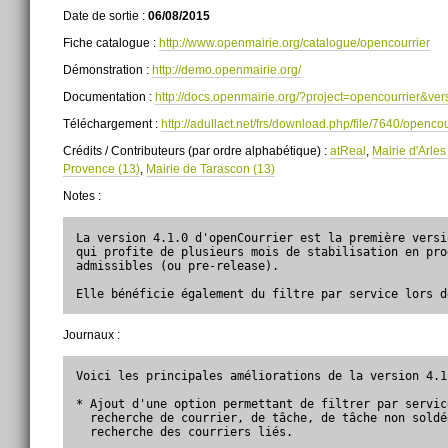
Date de sortie :
06/08/2015
Fiche catalogue :
http://www.openmairie.org/catalogue/opencourrier
Démonstration :
http://demo.openmairie.org/
Documentation :
http://docs.openmairie.org/?project=opencourrier&ve
Téléchargement :
http://adullact.net/frs/download.php/file/7640/opencou
Crédits / Contributeurs (par ordre alphabétique) :
atReal
,
Mairie d'Arles
Provence (13)
,
Mairie de Tarascon (13)
Notes :
La version 4.1.0 d'openCourrier est la première versi
qui profite de plusieurs mois de stabilisation en pro
admissibles (ou pre-release).

Elle bénéficie également du filtre par service lors d
Journaux :
Voici les principales améliorations de la version 4.1
* Ajout d'une option permettant de filtrer par servic
  recherche de courrier, de tâche, de tâche non soldé
  recherche des courriers liés.
