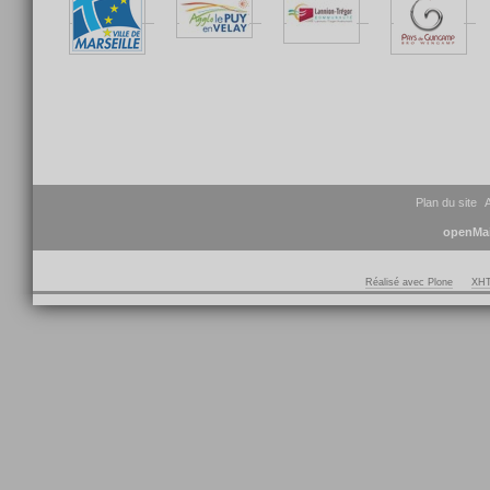
Plan du site
A
openMai
Réalisé avec Plone
XHT