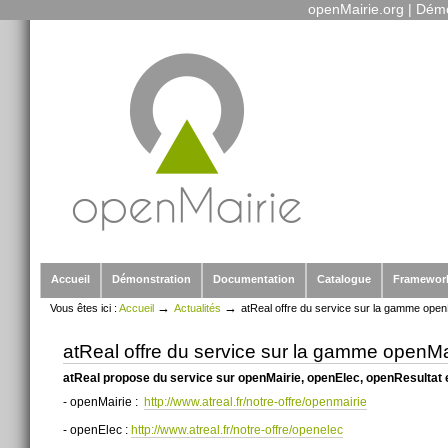
openMairie.org
|
Démo
Outils
Aller
personnels
au
contenu.
|
Aller
à
la
navigation
Sections
Accueil
Démonstration
Documentation
Catalogue
Framewor
→
→
Vous êtes ici :
Accueil
Actualités
atReal offre du service sur la gamme open
atReal offre du service sur la gamme openMa
atReal propose du service sur openMairie, openElec, openResultat
- openMairie :
http://www.atreal.fr/notre-offre/openmairie
- openElec :
http://www.atreal.fr/notre-offre/openelec