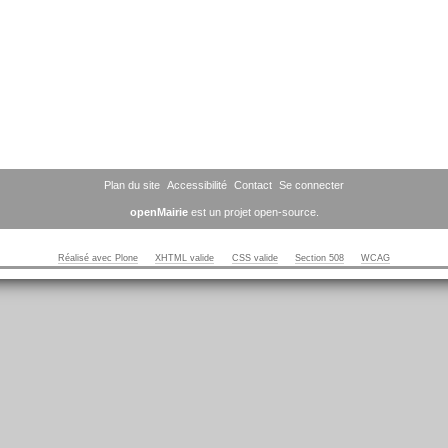
Plan du site
Accessibilité
Contact
Se connecter
openMairie
est un projet open-source.
Réalisé avec Plone
XHTML valide
CSS valide
Section 508
WCAG