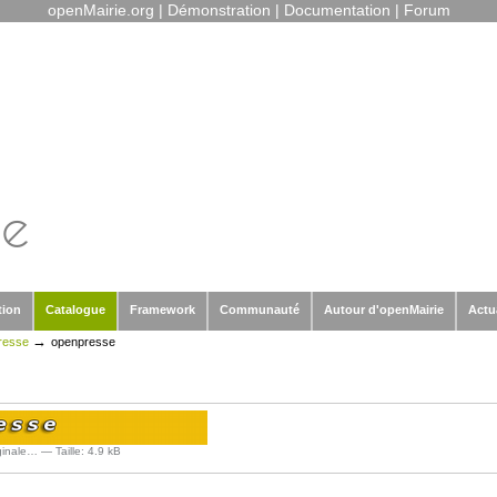
openMairie.org
|
Démonstration
|
Documentation
|
Forum
tion
Catalogue
Framework
Communauté
Autour d'openMairie
Actu
→
resse
openpresse
iginale…
—
Taille
:
4.9 kB