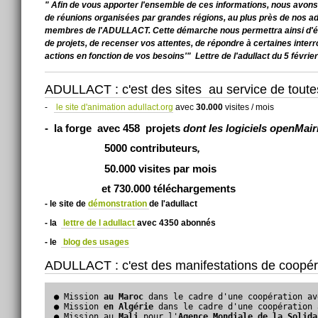
" Afin de vous apporter l'ensemble de ces informations, nous avons
de réunions organisées par grandes régions, au plus près de nos ad
membres de l'ADULLACT. Cette démarche nous permettra ainsi d'é
de projets, de recenser vos attentes, de répondre à certaines interr
actions en fonction de vos besoins'" Lettre de l'adullact du 5 févrie
ADULLACT : c'est des sites au service de toutes
-
le site d'animation adullact.org
avec
30.000
visites / mois
-
la forge
avec
458
projets
dont les
logiciels openMair
5000
contributeurs
,
50.000
visites par mois
et
730.000
téléchargements
- le site de
démonstration
de l'adullact
- la
lettre de l adullact
avec 4350 abonnés
- le
blog des usages
ADULLACT : c'est des manifestations de coopéra
● Mission
 au Maroc
 dans le cadre d'une coopération av
● Mission 
en Algérie 
dans le cadre d'une coopération 
● Mission au
 Mali 
pour l'
Agence Mondiale de la Solida