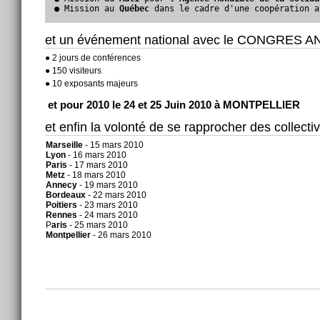
● Mission au 
Québec
 dans le cadre d'une coopération a
et un événement national avec le CONGRES ANNU
● 2 jours de conférences
● 150 visiteurs
● 10 exposants majeurs
et pour 2010 le 24 et 25 Juin 2010 à MONTPELLIER
et enfin la volonté de se rapprocher des collecti
Marseille
- 15 mars 2010
Lyon
- 16 mars 2010
Paris
- 17 mars 2010
Metz
- 18 mars 2010
Annecy
- 19 mars 2010
Bordeaux
- 22 mars 2010
Poitiers
- 23 mars 2010
Rennes
- 24 mars 2010
P
aris
- 25 mars 2010
Montpellier
- 26 mars 2010
Actions
sur
le