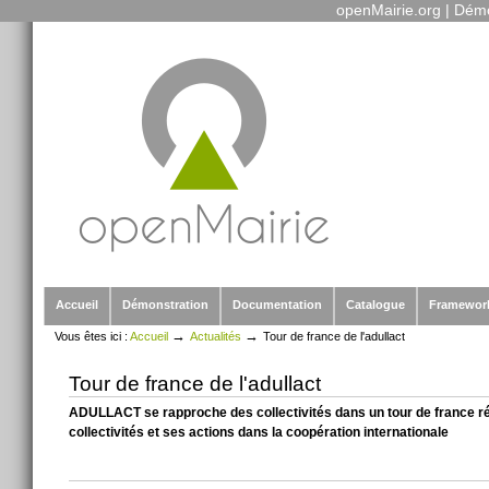
openMairie.org
|
Démo
Outils
Aller
personnels
au
contenu.
|
Aller
à
la
navigation
Sections
Accueil
Démonstration
Documentation
Catalogue
Framewor
→
→
Vous êtes ici :
Accueil
Actualités
Tour de france de l'adullact
Tour de france de l'adullact
ADULLACT se rapproche des collectivités dans un tour de france régi
collectivités et ses actions dans la coopération internationale