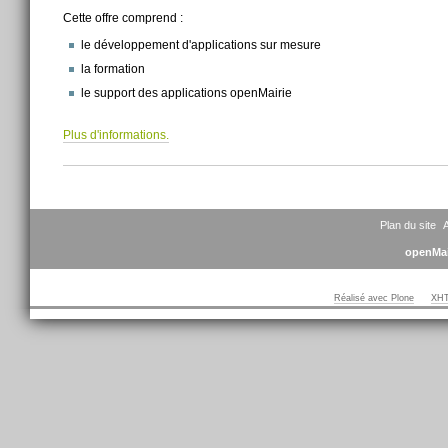
Cette offre comprend :
le développement d'applications sur mesure
la formation
le support des applications openMairie
Plus d'informations.
Actions
sur
le
document
Plan du site
A
openMai
Réalisé avec Plone
XHT