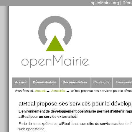
openMairie.org
|
Démo
Outils
Aller
personnels
au
contenu.
|
Aller
à
la
navigation
Sections
Accueil
Démonstration
Documentation
Catalogue
Framewor
→
→
Vous êtes ici :
Accueil
Actualités
atReal propose ses services pour le dével
atReal propose ses services pour le dévelo
L'enironnement de développement openMairie permet d'obtenir rapid
atReal pour un service externalisé.
Forte de son expérience, atReal lance son offre de services autour de
web openMairie.