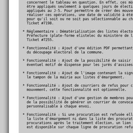
  concernent le tableau en question. En effet, ces mo
  être appliqués seulement à quelques jours de électi
  appliqués au J-5. Pour permettre de créer des mouve
  réaliser ces opérations, une date de validité à été
  pour qu'il soit ou ne soit pas sélectionnable au ch
  Ticket #7198.

* Réglementaire : Dématérialisation des listes électo
  Préfecture (plate-forme elistelec du ministère de l
  Ticket #7255.

* Fonctionnalité : Ajout d'une édition PDF permettant
  du découpage électoral de la commune.

* Fonctionnalité : Ajout de la possibilité de saisir 
  éventuel motif de dispense pour les jurés d'assises.
* Fonctionnalité : Ajout de l'image contenant la sign
  le tampon de la mairie aux listes d'émargement. 

* Fonctionnalité : Ajout de courriers de refus pour c
  mouvement, cette fonctionnalité est optionnelle.

* Fonctionnalité : Ajout d'une gestion de membres pou
  de la possibilité de générer un courrier de convoca
  personnalisable à chaque envoi. 

* Fonctionnalité : Si une procuration est refusée ell
  la liste d'émargement ni dans la liste des procurat
  procurations après le traitement élection, un lien 
  est disponible sur chaque ligne de procuration refus