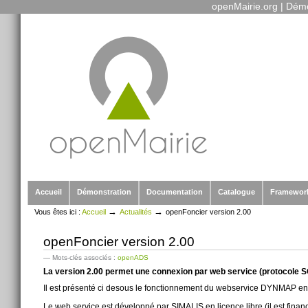
openMairie.org
|
Démo
Outils
Aller
personnels
au
contenu.
|
Aller
à
la
navigation
Sections
Accueil
Démonstration
Documentation
Catalogue
Framewor
→
→
Vous êtes ici :
Accueil
Actualités
openFoncier version 2.00
openFoncier version 2.00
— Mots-clés associés :
openADS
La version 2.00 permet une connexion par web service (protocol
Il est présenté ci desous le fonctionnement du webservice DYNMAP en
Le web service est développé par SIMALIS en licence libre (il est financé