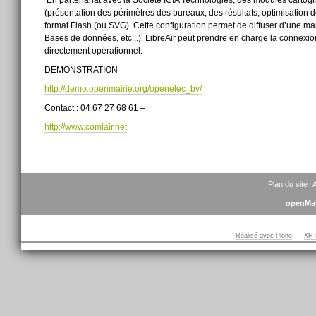
(présentation des périmètres des bureaux, des résultats, optimisation
format Flash (ou SVG). Cette configuration permet de diffuser d’une man
Bases de données, etc...). LibreAir peut prendre en charge la connexion 
directement opérationnel.
DEMONSTRATION
http://demo.openmairie.org/openelec_bv/
Contact : 04 67 27 68 61 –
http://www.comlair.net
Actions
sur
le
document
Plan du site
A
openMai
Réalisé avec Plone
XHT