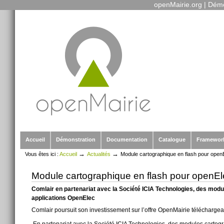
openMairie.org
|
Démo
Outils
Aller
personnels
au
contenu.
|
Aller
à
la
navigation
Sections
Accueil
Démonstration
Documentation
Catalogue
Framewor
→
→
Vous êtes ici :
Accueil
Actualités
Module cartographique en flash pour open
Module cartographique en flash pour openEl
Comlair en partenariat avec la Société ICIA Technologies, des modul
applications OpenElec
Comlair poursuit son investissement sur l’offre OpenMairie téléchargeabl
En partenariat avec la Société ICIA Technologies, des modules cartogra