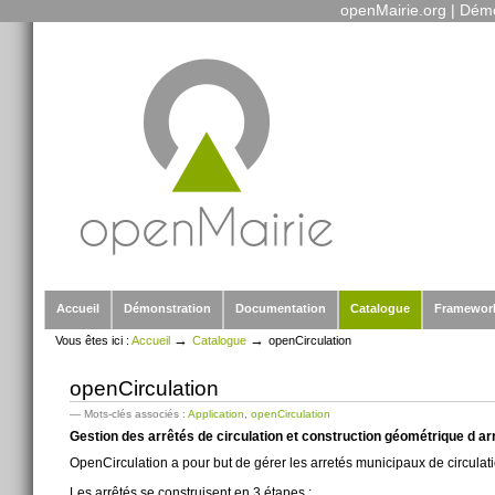
openMairie.org
|
Démo
Outils
Aller
personnels
au
contenu.
|
Aller
à
la
navigation
Sections
Accueil
Démonstration
Documentation
Catalogue
Framewor
→
→
Vous êtes ici :
Accueil
Catalogue
openCirculation
openCirculation
— Mots-clés associés :
Application
,
openCirculation
Gestion des arrêtés de circulation et construction géométrique d ar
OpenCirculation a pour but de gérer les arretés municipaux de circulati
Les arrêtés se construisent en 3 étapes :