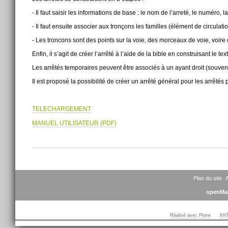
- Il faut saisir les informations de base : le nom de l’arreté, le numéro, la
- Il faut ensuite associer aux tronçons les familles (élément de circulati
- Les troncons sont des points sur la voie, des morceaux de voie, voire 
Enfin, il s’agit de créer l’arrêté à l’aide de la bible en construisant le text
Les arrêtés temporaires peuvent être associés à un ayant droit (souvent
Il est proposé la possibilité de créer un arrêté général pour les arrêt
TELECHARGEMENT
MANUEL UTILISATEUR (PDF)
Actions
sur
le
document
Plan du site
A
openMai
Réalisé avec Plone
XHT