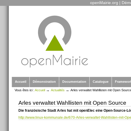
openMairie.org
|
Démo
Outils
Aller
personnels
au
contenu.
|
Aller
à
la
navigation
Sections
Accueil
Démonstration
Documentation
Catalogue
Framewor
→
→
Vous êtes ici :
Accueil
Actualités
Arles verwaltet Wahllisten mit Open Sourc
Arles verwaltet Wahllisten mit Open Source
Die französische Stadt Arles hat mit openElec eine Open-Source-Lö
http://www.linux-kommunale.de/670-Arles-verwaltet-Wahllisten-mit-Op