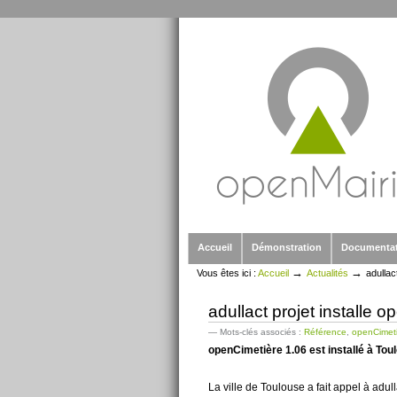
Outils
Aller
personnels
au
contenu.
|
Aller
à
la
navigation
Sections
Accueil
Démonstration
Documenta
→
→
Vous êtes ici :
Accueil
Actualités
adullac
adullact projet installe 
— Mots-clés associés :
Référence
,
openCimet
openCimetière 1.06 est installé à Toul
La ville de Toulouse a fait appel à adu