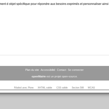
ment d objet spécifique pour répondre aux besoins exprimés et personnaliser ainsi
Plan du site
Accessibilité
Contact
Se connecter
openMairie
est un projet open-source.
Réalisé avec Plone
XHTML valide
CSS valide
Section 508
WCAG