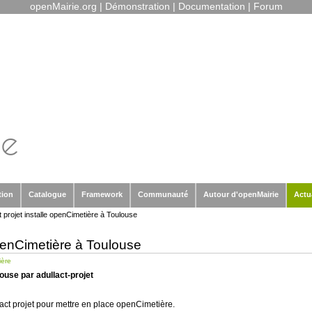
openMairie.org
|
Démonstration
|
Documentation
|
Forum
tion
Catalogue
Framework
Communauté
Autour d'openMairie
Actu
t projet installe openCimetière à Toulouse
openCimetière à Toulouse
ière
ouse par adullact-projet
llact projet pour mettre en place openCimetière.