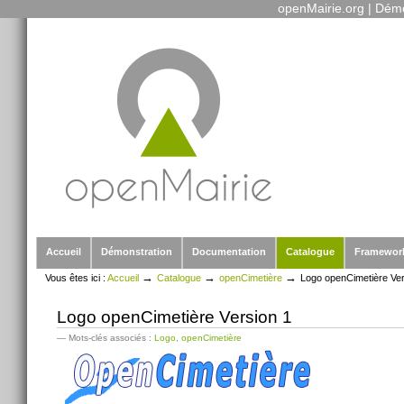
openMairie.org
|
Démo
Outils
Aller
personnels
au
contenu.
|
Aller
à
la
navigation
Sections
Accueil
Démonstration
Documentation
Catalogue
Framewor
→
→
→
Vous êtes ici :
Accueil
Catalogue
openCimetière
Logo openCimetière Ver
Logo openCimetière Version 1
— Mots-clés associés :
Logo
,
openCimetière