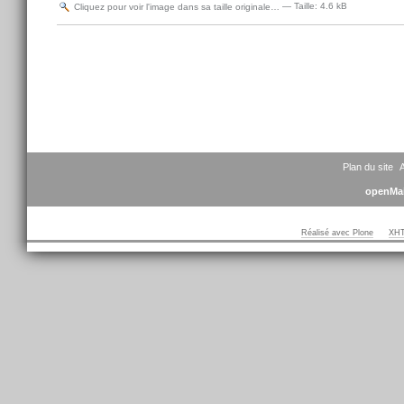
Cliquez pour voir l'image dans sa taille originale…
—
Taille
:
4.6 kB
Actions
sur
le
document
Plan du site
A
openMai
Réalisé avec Plone
XHT