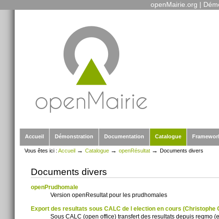
openMairie.org
|
Démo
Outils
Aller
personnels
au
contenu.
|
Aller
à
la
navigation
Sections
Accueil
Démonstration
Documentation
Catalogue
Framewor
→
→
→
Vous êtes ici :
Accueil
Catalogue
openRésultat
Documents divers
Documents divers
openPrudhomale
Version openResultat pour les prudhomales
Export des resultats sous CALC de l election en cours (Christoph
Sous CALC (open office) transfert des resultats depuis reqmo (ex