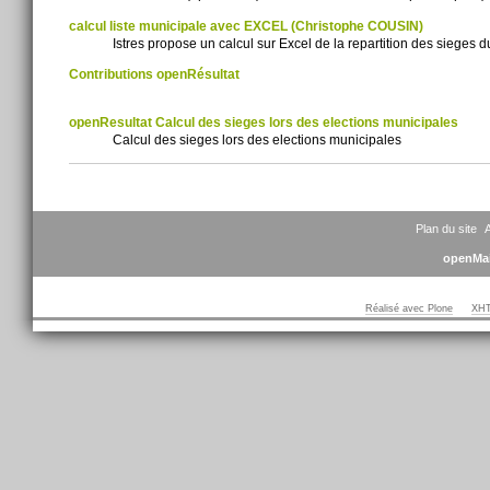
calcul liste municipale avec EXCEL (Christophe COUSIN)
Istres propose un calcul sur Excel de la repartition des sieges 
Contributions openRésultat
openResultat Calcul des sieges lors des elections municipales
Calcul des sieges lors des elections municipales
Actions
sur
le
document
Plan du site
A
openMai
Réalisé avec Plone
XHT