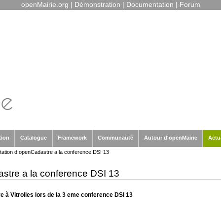
openMairie.org
|
Démonstration
|
Documentation
|
Forum
tion
Catalogue
Framework
Communauté
Autour d'openMairie
Actu
tation d openCadastre a la conference DSI 13
stre a la conference DSI 13
 à Vitrolles lors de la 3 eme conference DSI 13