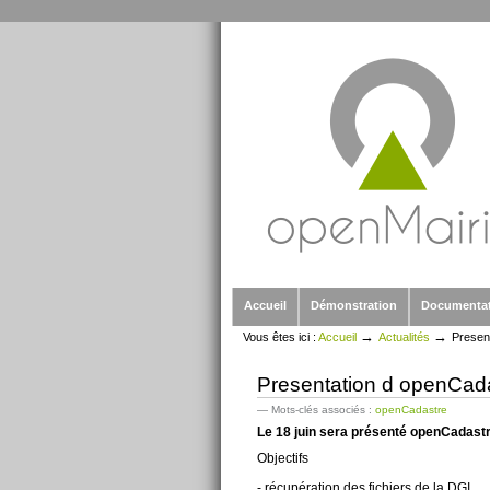
Outils
Aller
personnels
au
contenu.
|
Aller
à
la
navigation
Sections
Accueil
Démonstration
Documenta
→
→
Vous êtes ici :
Accueil
Actualités
Presen
Presentation d openCada
— Mots-clés associés :
openCadastre
Le 18 juin sera présenté openCadastre
Objectifs
- récupération des fichiers de la DGI