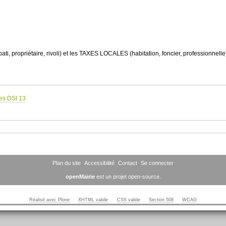
ti, propriétaire, rivoli) et les TAXES LOCALES (habitation, foncier, professionnelle
es DSI 13
Plan du site
Accessibilité
Contact
Se connecter
openMairie
est un projet open-source.
Réalisé avec Plone
XHTML valide
CSS valide
Section 508
WCAG