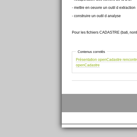
- mettre en oeuvre un outil d extraction
- construire un outil d analyse
Pour les fichiers CADASTRE (bati, nonba
Contenus correlés
Présentation openCadastre rencontr
openCadastre
Actions
sur
le
document