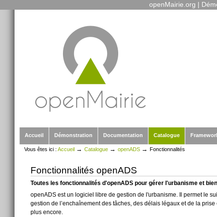
openMairie.org
|
Démo
Outils
Aller
personnels
au
contenu.
|
Aller
à
la
navigation
Sections
Accueil
Démonstration
Documentation
Catalogue
Framewor
→
→
→
Vous êtes ici :
Accueil
Catalogue
openADS
Fonctionnalités
Fonctionnalités openADS
Toutes les fonctionnalités d'openADS pour gérer l'urbanisme et bien
openADS est un logiciel libre de gestion de l'urbanisme. Il permet le 
gestion de l’enchaînement des tâches, des délais légaux et de la prise
plus encore.