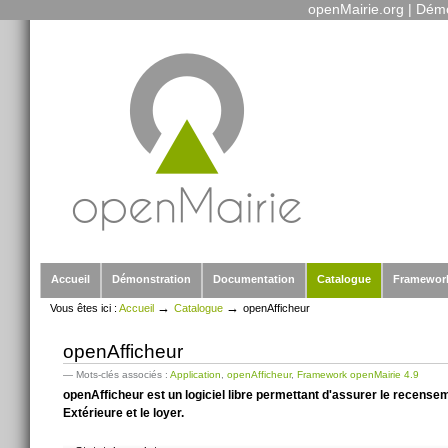
openMairie.org
|
Démo
Outils
Aller
personnels
au
contenu.
|
Aller
à
la
navigation
Sections
Accueil
Démonstration
Documentation
Catalogue
Framewor
→
→
Vous êtes ici :
Accueil
Catalogue
openAfficheur
openAfficheur
— Mots-clés associés :
Application
,
openAfficheur
,
Framework openMairie 4.9
openAfficheur est un logiciel libre permettant d'assurer le recenseme
Extérieure et le loyer.