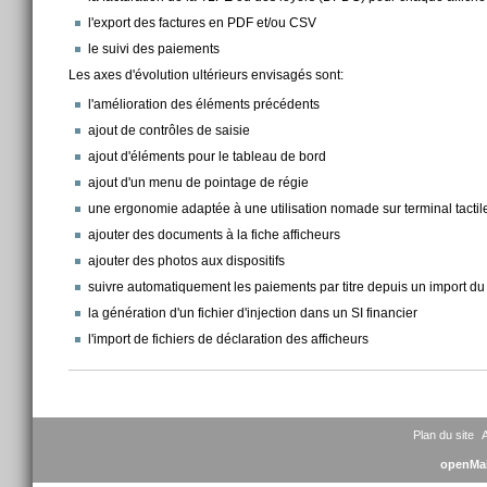
l'export des factures en PDF et/ou CSV
le suivi des paiements
Les axes d'évolution ultérieurs envisagés sont:
l'amélioration des éléments précédents
ajout de contrôles de saisie
ajout d'éléments pour le tableau de bord
ajout d'un menu de pointage de régie
une ergonomie adaptée à une utilisation nomade sur terminal tactil
ajouter des documents à la fiche afficheurs
ajouter des photos aux dispositifs
suivre automatiquement les paiements par titre depuis un import du 
la génération d'un fichier d'injection dans un SI financier
l'import de fichiers de déclaration des afficheurs
Actions
sur
le
document
Plan du site
A
openMai