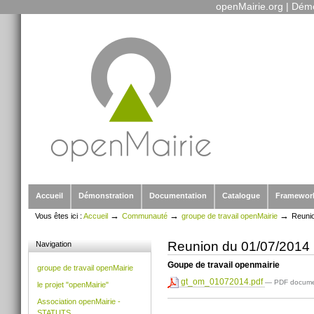
openMairie.org
|
Démo
Outils
Aller
personnels
au
contenu.
|
Aller
à
la
navigation
Sections
Accueil
Démonstration
Documentation
Catalogue
Framewor
→
→
→
Vous êtes ici :
Accueil
Communauté
groupe de travail openMairie
Reunio
Reunion du 01/07/2014
Navigation
Goupe de travail openmairie
groupe de travail openMairie
gt_om_01072014.pdf
— PDF docume
le projet "openMairie"
Association openMairie -
Actions
sur
STATUTS