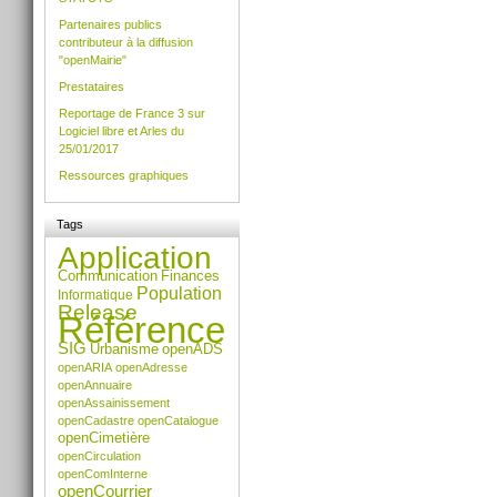
le
Partenaires publics
document
contributeur à la diffusion
"openMairie"
Prestataires
Reportage de France 3 sur
Logiciel libre et Arles du
25/01/2017
Ressources graphiques
Tags
Application
Communication
Finances
Population
Informatique
Release
Référence
SIG
Urbanisme
openADS
openARIA
openAdresse
openAnnuaire
openAssainissement
openCadastre
openCatalogue
openCimetière
openCirculation
openComInterne
openCourrier