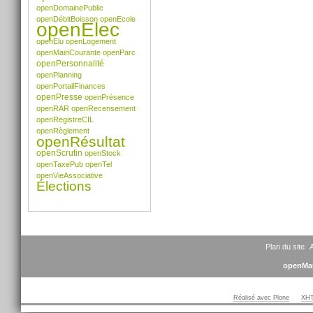
openDomainePublic
openDébitBoisson
openEcole
openElec
openElu
openLogement
openMainCourante
openParc
openPersonnalité
openPlanning
openPortailFinances
openPresse
openPrésence
openRAR
openRecensement
openRegistreCIL
openRèglement
openRésultat
openScrutin
openStock
openTaxePub
openTel
openVieAssociative
Élections
Plan du site
A
openMai
Réalisé avec Plone
XHT