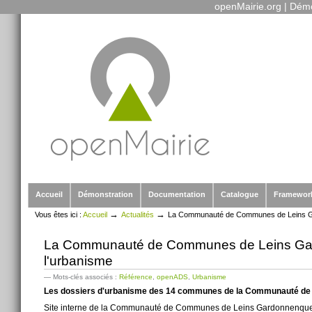
openMairie.org
|
Démo
Outils
Aller
personnels
au
contenu.
|
Aller
à
la
navigation
Sections
Accueil
Démonstration
Documentation
Catalogue
Framewor
→
→
Vous êtes ici :
Accueil
Actualités
La Communauté de Communes de Leins Gar
La Communauté de Communes de Leins Gard
l'urbanisme
— Mots-clés associés :
Référence
,
openADS
,
Urbanisme
Les dossiers d'urbanisme des 14 communes de la Communauté de 
Site interne de la Communauté de Communes de Leins Gardonnenque