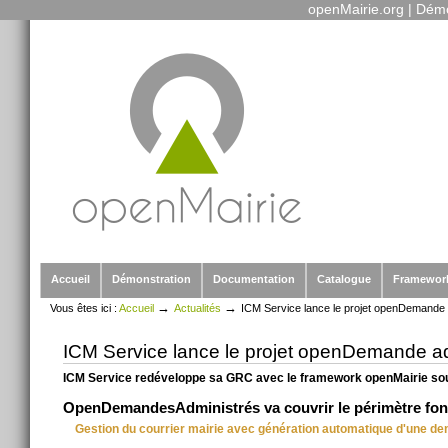
openMairie.org
|
Démo
Outils
Aller
personnels
au
contenu.
|
Aller
à
la
navigation
Sections
Accueil
Démonstration
Documentation
Catalogue
Framewor
→
→
Vous êtes ici :
Accueil
Actualités
ICM Service lance le projet openDemande 
ICM Service lance le projet openDemande a
ICM Service redéveloppe sa GRC avec le framework openMairie s
OpenDemandesAdministrés va couvrir le périmètre fonc
Gestion du courrier mairie avec génération automatique d'une de