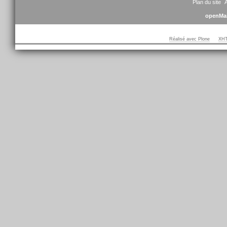
Plan du site
A
openMai
Réalisé avec Plone
XHT