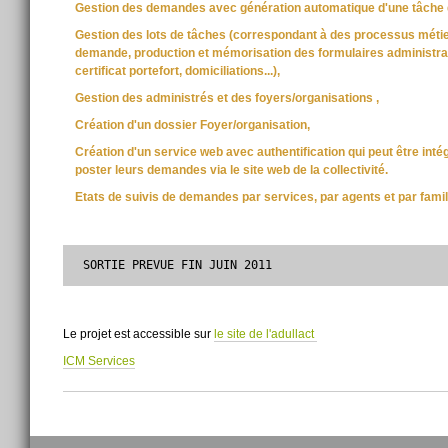
Gestion des demandes avec génération automatique d'une tâche d'a
Gestion des lots de tâches (correspondant à des processus méti
demande, production et mémorisation des formulaires administratif
certificat portefort, domiciliations...),
Gestion des administrés et des foyers/organisations ,
Création d'un dossier Foyer/organisation,
Création d'un service web avec authentification qui peut être intég
poster leurs demandes via le site web de la collectivité.
Etats de suivis de demandes par services, par agents et par fam
Le projet est accessible sur
le site de l'adullact
ICM Services
Actions
sur
le
document