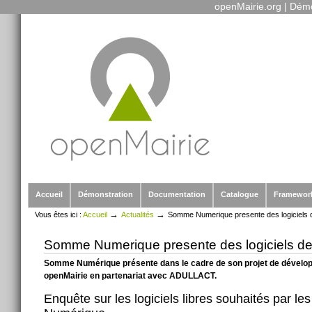
openMairie.org
|
Démo
Outils
Aller
personnels
au
contenu.
|
Aller
à
la
navigation
Sections
Accueil
Démonstration
Documentation
Catalogue
Framewor
→
→
Vous êtes ici :
Accueil
Actualités
Somme Numerique presente des logiciels 
Somme Numerique presente des logiciels d
Somme Numérique présente dans le cadre de son projet de développe
openMairie en partenariat avec ADULLACT.
Enquête sur les logiciels libres souhaités par le