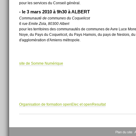
pour les services du Conseil général.
-
le 3 mars 2010 à 9h30 à ALBERT
Communauté de communes du Coquelicot
6 rue Emile Zola, 80300 Albert
pour les territoires des communautés de communes de Avre Luce Moreui
Noye, du Pays du Coquelicot, du Pays Hamois, du pays de Neslois, du 
d'agglomération d'Amiens métropole.
site de Somme Numérique
Organisation de formation openElec et openResultat
Actions
sur
le
document
Plan du site
A