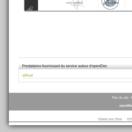
Actions
sur
Prestataires fournissant du service autour d'openElec
le
document
atReal
Plan du site
A
openMai
Réalisé avec Plone
XHT