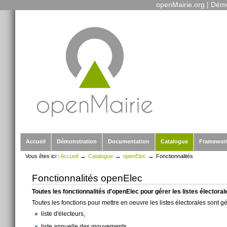
openMairie.org
|
Démo
Outils
Aller
personnels
au
contenu.
|
Aller
à
la
navigation
Sections
Accueil
Démonstration
Documentation
Catalogue
Framewor
→
→
→
Vous êtes ici :
Accueil
Catalogue
openElec
Fonctionnalités
Fonctionnalités openElec
Toutes les fonctionnalités d'openElec pour gérer les listes électorale
Toutes les fonctions pour mettre en oeuvre les listes électorales sont 
liste d'électeurs,
liste annuelle des mouvements,