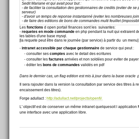
Sedit Mariane et qui avait pour but :
- de faciliter la consultation des gestionnaires de credits (eviter de s
serveur)
- d'avoir un temps de reponse instantanné (eviter les nombreuses joint
- de faire des editions de bons de commandes multi feuillet (impossible
Les
fonctions
d open portail finances sont les suivantes:
-
requetes en mode commande
en php pendant la nuit qui extraient d
les tables d'une base mysql.
[la requete peut être dans le journée (par service) à partir du un menu]
-
intranet accessible par chaque gestionnaire
de service qui peut :
- consulter ses
comptes
avec le detail des ecritures
- consulter les
factures
arrivées et non soldées pour eviter de payer
- éditer les
bons de commandes
validés en pdf
Dans le dernier cas, un flag edition est mis à jour dans la base oracl
Il sera rajouter dans la version la consultation par service des titres 
encaissement des titres).
Forge adullact :
http://adullact.net/projects/openfi/.
L' objectif est de conserver un même intranet quelquesoit l application 
une interface avec une application libre.
Actions
sur
le