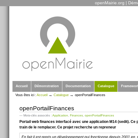
openMairie.org
|
Démo
Outils
Aller
personnels
au
contenu.
|
Aller
à
la
navigation
Sections
Accueil
Démonstration
Documentation
Catalogue
Framewor
→
→
Vous êtes ici :
Accueil
Catalogue
openPortailFinances
openPortailFinances
— Mots-clés associés :
Application
,
Finances
,
openPortailFinances
Portail web finances interfacé avec une application M14 (sedit). Ce p
train de le remplacer. Ce projet recherche un repreneur
En fait il est repris un développement qui fonctionne depuis 2001 en .net