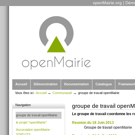
openMairie.org
|
Démo
Outils
Aller
personnels
au
contenu.
|
Aller
à
la
navigation
Sections
Accueil
Démonstration
Documentation
Catalogue
Framewor
→
→
Vous êtes ici :
Accueil
Communauté
groupe de travail openMairie
groupe de travail openM
Navigation
Le groupe de travail coordonne les 
groupe de travail openMairie
Reunion du 18 Juin 2013
le projet "openMairie"
Groupe de travail openMairie
Association openMairie -
STATUTS