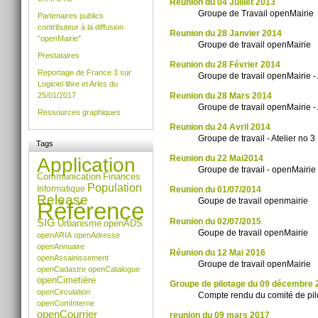
Reunion du 04 Juillet 2013
Groupe de Travail openMairie
Partenaires publics
contributeur à la diffusion
Reunion du 28 Janvier 2014
"openMairie"
Groupe de travail openMairie
Prestataires
Reunion du 28 Février 2014
Reportage de France 3 sur
Groupe de travail openMairie -
Logiciel libre et Arles du
Reunion du 28 Mars 2014
25/01/2017
Groupe de travail openMairie -
Ressources graphiques
Reunion du 24 Avril 2014
Groupe de travail - Atelier no 3
Tags
Reunion du 22 Mai2014
Application
Groupe de travail - openMairie -
Communication
Finances
Population
Informatique
Reunion du 01/07/2014
Release
Goupe de travail openmairie
Référence
Reunion du 02/07/2015
SIG
Urbanisme
openADS
Goupe de travail openMairie
openARIA
openAdresse
openAnnuaire
Réunion du 12 Mai 2016
openAssainissement
Groupe de travail openMairie
openCadastre
openCatalogue
openCimetière
Groupe de pilotage du 09 décembre 
openCirculation
Compte rendu du comité de pi
openComInterne
openCourrier
reunion du 09 mars 2017