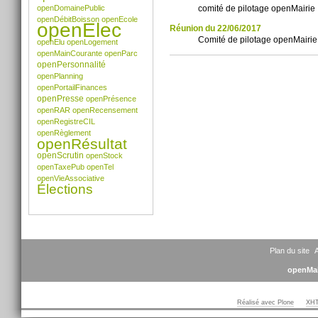
openDomainePublic
comité de pilotage openMairie
openDébitBoisson
openEcole
openElec
Réunion du 22/06/2017
Comité de pilotage openMairie
openElu
openLogement
openMainCourante
openParc
Actions
openPersonnalité
sur
openPlanning
le
openPortailFinances
document
openPresse
openPrésence
openRAR
openRecensement
openRegistreCIL
openRèglement
openRésultat
openScrutin
openStock
openTaxePub
openTel
openVieAssociative
Élections
Plan du site
A
openMai
Réalisé avec Plone
XHT