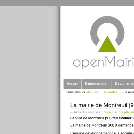
Outils
Aller
personnels
au
contenu.
|
Aller
à
la
navigation
Sections
Accueil
Démonstration
Documenta
→
→
Vous êtes ici :
Accueil
Actualités
La mair
La mairie de Montreuil (9
— Mots-clés associés :
Référence
,
openRésul
La ville de Montreuil (93) fait évoluer
La mairie de Montreuil (93) a demandé
L'équipe développement de la société a