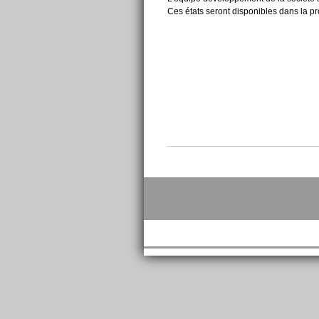
Ces états seront disponibles dans la pro
Actions
sur
le
document