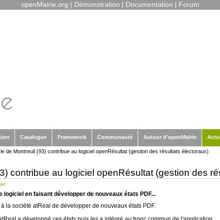
openMairie.org
|
Démonstration
|
Documentation
|
Forum
tion
Catalogue
Framework
Communauté
Autour d'openMairie
Actu
ie de Montreuil (93) contribue au logiciel openRésultat (gestion des résultats électoraux)
3) contribue au logiciel openRésultat (gestion des ré
tat
 le logiciel en faisant développer de nouveaux états PDF...
 à la société atReal de développer de nouveaux états PDF.
tReal a développé ces états puis les a intégré au tronc commun de l'application.