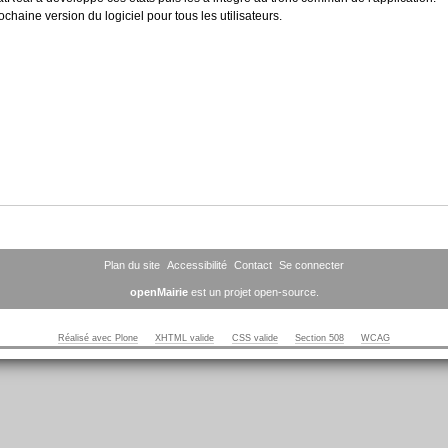
chaine version du logiciel pour tous les utilisateurs.
Plan du site
Accessibilité
Contact
Se connecter
openMairie
est un projet open-source.
Réalisé avec Plone
XHTML valide
CSS valide
Section 508
WCAG