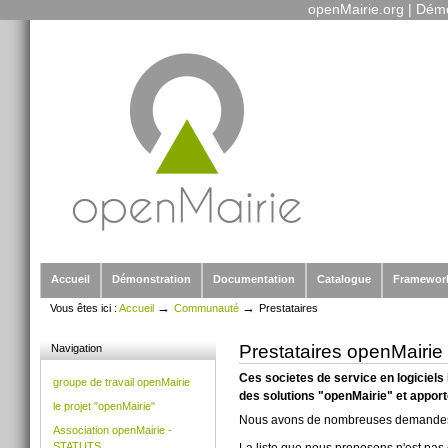
openMairie.org
|
Démo
Outils
Aller
personnels
au
contenu.
|
Aller
à
la
navigation
Sections
Accueil
Démonstration
Documentation
Catalogue
Framewor
→
→
Vous êtes ici :
Accueil
Communauté
Prestataires
Prestataires openMairie
Navigation
Ces societes de service en logiciels
groupe de travail openMairie
des solutions "openMairie" et apport
le projet "openMairie"
Nous avons de nombreuses demandes de 
Association openMairie -
STATUTS
La liste que nous proposons n'est pas