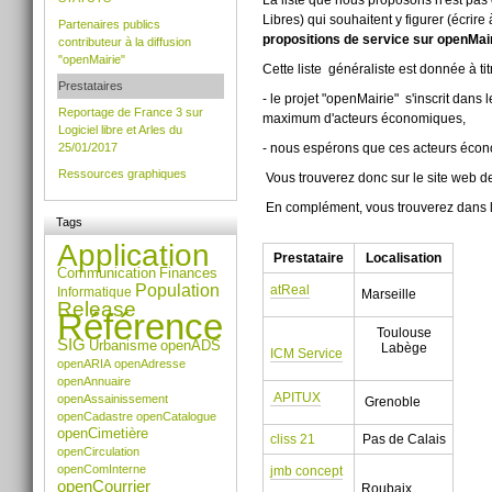
Libres) qui souhaitent y figurer (écri
Partenaires publics
propositions de service sur openMair
contributeur à la diffusion
"openMairie"
Cette liste généraliste est donnée à tit
Prestataires
- le projet "openMairie" s'inscrit dan
Reportage de France 3 sur
maximum d'acteurs économiques,
Logiciel libre et Arles du
- nous espérons que ces acteurs écono
25/01/2017
Ressources graphiques
Vous trouverez donc sur le site web de
En complément, vous trouverez dans les
Tags
Application
Prestataire
Localisation
Communication
Finances
Population
atReal
Informatique
Marseille
Release
Référence
Toulouse
SIG
Urbanisme
openADS
Labège
ICM Service
openARIA
openAdresse
openAnnuaire
APITUX
openAssainissement
Grenoble
openCadastre
openCatalogue
openCimetière
cliss 21
Pas de Calais
openCirculation
openComInterne
jmb concept
openCourrier
Roubaix