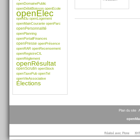
openDomainePublic
openDébitBoisson
openEcole
openElec
openElu
openLogement
Actions
openMainCourante
openParc
sur
openPersonnalité
le
openPlanning
document
openPortailFinances
openPresse
openPrésence
openRAR
openRecensement
openRegistreCIL
openRèglement
openRésultat
openScrutin
openStock
openTaxePub
openTel
openVieAssociative
Élections
Plan du site
A
openMai
Réalisé avec Plone
XHT