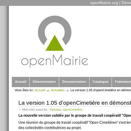
openMairie.org
|
Démo
Outils
Aller
personnels
au
contenu.
|
Aller
à
la
navigation
Sections
Accueil
Démonstration
Documentation
Catalogue
Framewor
→
→
Vous êtes ici :
Accueil
Actualités
La version 1.05 d'openCimetière en démon
La version 1.05 d'openCimetière en démonst
— Mots-clés associés :
Release
,
openCimetière
La nouvelle version validée par le groupe de travail coopératif "Ope
Une réunion du groupe de travail coopératif "Open Cimetières" s'est te
des collectivités contributrices au projet.