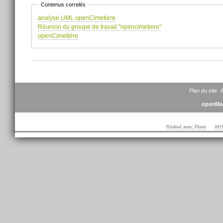
Contenus correlés
analyse UML openCimetiere
Réunion du groupe de travail "opencimetiere"
openCimetière
Actions
sur
le
document
Plan du site
A
openMai
Réalisé avec Plone
XHT