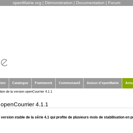
openMairie.org
|
Démonstration
|
Documentation
|
Forum
tion
Catalogue
Framework
Communauté
Autour d'openMairie
Actu
tion de la version openCourrier 4.1.1
n openCourrier 4.1.1
 version stable de la série 4.1 qui profite de plusieurs mois de stabilisation en