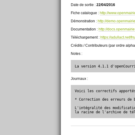
Date de sortie :
22/04/2016
Fiche catalogue :
http://www.openmairi
Démonstration :
http://demo.openmairie
Documentation :
http://docs.openmairi
Téléchargement :
https://adullact.net/
Crédits / Contributeurs (par ordre alph
Notes :
La version 4.1.1 d'openCourr
Journaux :
Voici les correctifs apporté
* Correction des erreurs de 
L'intégralité des modificati
la racine de l'archive de té
Actions
sur