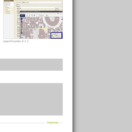
openCourrier 4.1.1
Imprimer