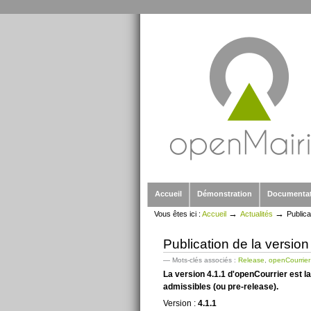
Outils
Aller
personnels
au
contenu.
|
Aller
à
la
navigation
Sections
Accueil
Démonstration
Documenta
→
→
Vous êtes ici :
Accueil
Actualités
Publica
Publication de la versio
— Mots-clés associés :
Release
,
openCourrier
La version 4.1.1 d'openCourrier est la
admissibles (ou pre-release).
Version :
4.1.1