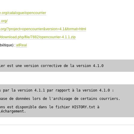
e.org/catalogue/opencourrier
.org/
e.org/?project=opencourrier&version=4.1&format=html
frs/download.php/file/7882/opencourrier-4.1.1.zip
abétique) :
atReal
ier est une version corrective de la version 4.1.0
s par la version 4.1.1 par rapport à la version 4.1.0 :

base de données lors de l'archivage de certains courriers.

ons est disponible dans le fichier HISTORY.txt à 

léchargement.