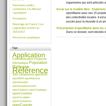
organismes qui sont articulés 
Partenaires publics
Essai sur le modèle libre - Expérien
contributeur à la diffusion
openMairie avec ses 15 projets 
"openMairie"
des collectivités locales. Il e
Prestataires
succès pour la réussite d un pr
Reportage de France 3 sur
Présentation d'openMairie dans les
Logiciel libre et Arles du
Dans ce dossier, sont stockés 
25/01/2017
Ressources graphiques
Actions
sur
le
Tags
document
Application
Communication
Finances
Population
Informatique
Release
Référence
SIG
Urbanisme
openADS
openARIA
openAdresse
openAnnuaire
openAssainissement
openCadastre
openCatalogue
openCimetière
openCirculation
openComInterne
openCourrier