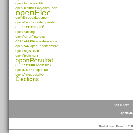
openDomainePublic
openDébitBoisson
openEcole
openElec
openElu
openLogement
openMainCourante
openParc
openPersonnalité
openPlanning
openPortailFinances
openPresse
openPrésence
openRAR
openRecensement
openRegistreCIL
openRèglement
openRésultat
openScrutin
openStock
openTaxePub
openTel
openVieAssociative
Élections
Plan du site
A
openMai
Réalisé avec Plone
XHT