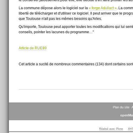
La commune dépose alors le logiciel sur la
« forge Adullact »
. La commu
liberté de télécharger et d'utiliser ce logiciel. Il peut arriver que le pr
que Toulouse n'ait pas les mêmes besoins qu'Arles.
Qu'importe, Toulouse peut apporter toutes les modifications qui lui se
conseils, pointer les lacunes du programme…"
Article de RUE89
Cet article a sucité de nombreux commentaires (134) dont certains so
Actions
sur
le
document
Plan du site
A
openMai
Réalisé avec Plone
XHT