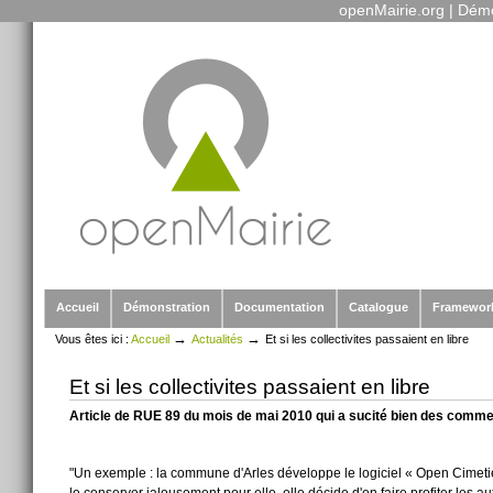
openMairie.org
|
Démo
Outils
Aller
personnels
au
contenu.
|
Aller
à
la
navigation
Sections
Accueil
Démonstration
Documentation
Catalogue
Framewor
→
→
Vous êtes ici :
Accueil
Actualités
Et si les collectivites passaient en libre
Et si les collectivites passaient en libre
Article de RUE 89 du mois de mai 2010 qui a sucité bien des comme
"Un exemple : la commune d'Arles développe le logiciel « Open Cimetièr
le conserver jalousement pour elle, elle décide d'en faire profiter les aut