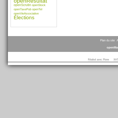
openRésultat
openScrutin
openStock
openTaxePub
openTel
openVieAssociative
Élections
Plan du site
A
openMai
Réalisé avec Plone
XHT