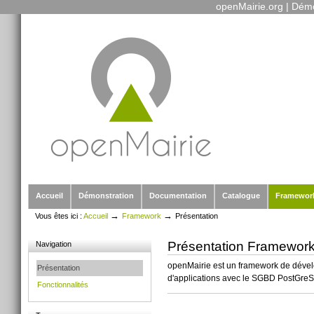
openMairie.org
|
Démo
Outils
Aller
personnels
au
contenu.
|
Aller
à
la
navigation
Sections
Accueil
Démonstration
Documentation
Catalogue
Framewor
→
→
Vous êtes ici :
Accueil
Framework
Présentation
Présentation Framework
Navigation
openMairie est un framework de dévelo
Présentation
d'applications avec le SGBD PostGre
Fonctionnalités
Actions
sur