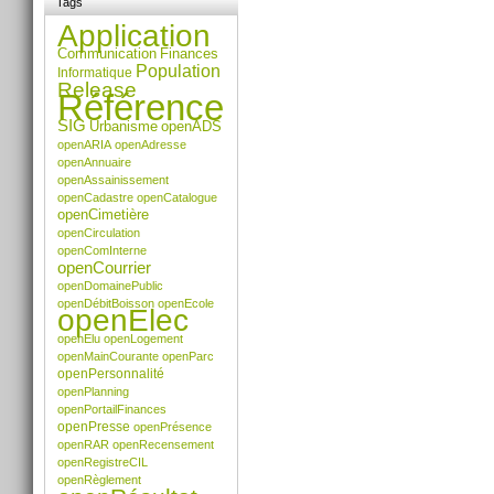
Tags
le
document
Application
Communication
Finances
Population
Informatique
Release
Référence
SIG
Urbanisme
openADS
openARIA
openAdresse
openAnnuaire
openAssainissement
openCadastre
openCatalogue
openCimetière
openCirculation
openComInterne
openCourrier
openDomainePublic
openDébitBoisson
openEcole
openElec
openElu
openLogement
openMainCourante
openParc
openPersonnalité
openPlanning
openPortailFinances
openPresse
openPrésence
openRAR
openRecensement
openRegistreCIL
openRèglement