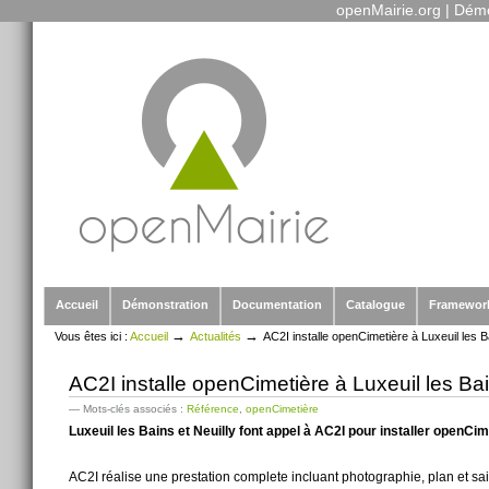
openMairie.org
|
Démo
Outils
Aller
personnels
au
contenu.
|
Aller
à
la
navigation
Sections
Accueil
Démonstration
Documentation
Catalogue
Framewor
→
→
Vous êtes ici :
Accueil
Actualités
AC2I installe openCimetière à Luxeuil les B
AC2I installe openCimetière à Luxeuil les Bai
— Mots-clés associés :
Référence
,
openCimetière
Luxeuil les Bains et Neuilly font appel à AC2I pour installer openCim
AC2I réalise une prestation complete incluant photographie, plan et s