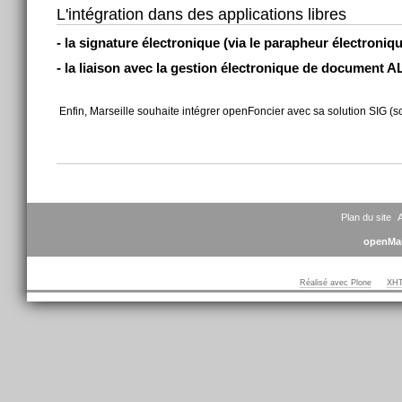
L'intégration dans des applications libres
- la signature électronique (via le parapheur électron
- la liaison avec la gestion électronique de document
Enfin, Marseille souhaite intégrer openFoncier avec sa solution SIG (sol
Actions
sur
le
document
Plan du site
A
openMai
Réalisé avec Plone
XHT