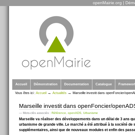
openMairie.org
|
Démo
Outils
Aller
personnels
au
contenu.
|
Aller
à
la
navigation
Sections
Accueil
Démonstration
Documentation
Catalogue
Framewor
→
→
Vous êtes ici :
Accueil
Actualités
Marseille investit dans openFoncier/open
Marseille investit dans openFoncier/openAD
— Mots-clés associés :
Référence
,
openADS
,
Urbanisme
Marseille va réaliser des développements dans un délai de 3 ans qu
urbanisme de grande ville. Le marché a été attribué à la société de 
supplémentaires, ainsi que de nouveaux modules et enfin des passere