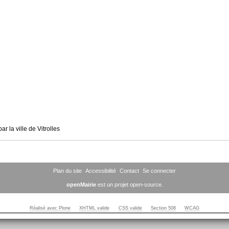
 la ville de Vitrolles
Plan du site
Accessibilité
Contact
Se connecter
openMairie
est un projet open-source.
Réalisé avec Plone
XHTML valide
CSS valide
Section 508
WCAG