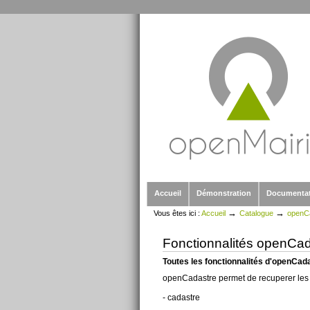
Outils
Aller
personnels
au
contenu.
|
Aller
à
la
navigation
Sections
Accueil
Démonstration
Documenta
→
→
Vous êtes ici :
Accueil
Catalogue
openC
Fonctionnalités openCad
Toutes les fonctionnalités d'openCada
openCadastre permet de recuperer les f
- cadastre