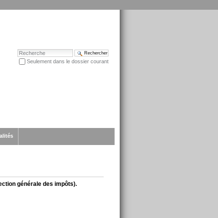
Chercher par
Seulement dans le dossier courant
Recherche avancée…
alités
rection générale des impôts).