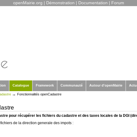
openMairie.org
|
Démonstration
|
Documentation
|
Forum
tion
Catalogue
Framework
Communauté
Autour d'openMairie
Actu
→
adastre
Fonctionnalités openCadastre
astre
stre pour récupérer les fichiers du cadastre et des taxes locales de la DGI (di
ichiers de la direction generale des impots :