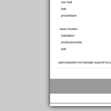
non bati
bati
proprietaire
- taxes locales
habitation
professionnelle
bati
opencadastre est managé aujourd hui par
Actions
sur
le
document