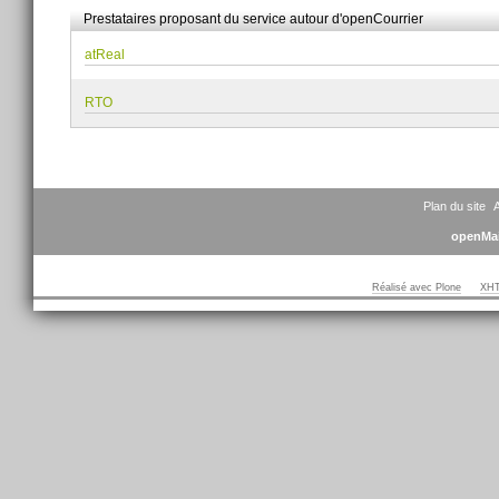
sur
Prestataires proposant du service autour d'openCourrier
le
document
atReal
RTO
Plan du site
A
openMai
Réalisé avec Plone
XHT