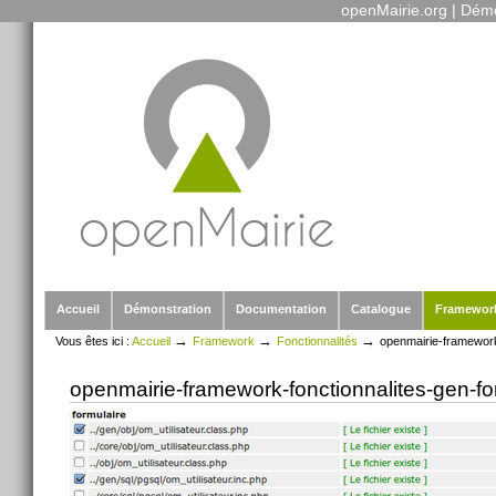
openMairie.org
|
Démo
Outils
Aller
personnels
au
contenu.
|
Aller
à
la
navigation
Sections
Accueil
Démonstration
Documentation
Catalogue
Framewor
→
→
→
Vous êtes ici :
Accueil
Framework
Fonctionnalités
openmairie-framework
openmairie-framework-fonctionnalites-gen-f