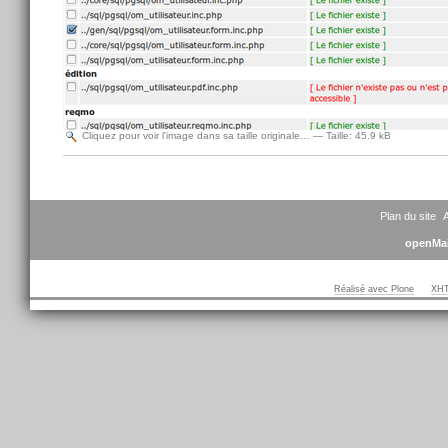
Cliquez pour voir l'image dans sa taille originale…
—
Taille
:
45.9 kB
Actions
sur
le
document
Plan du site
A
openMai
Réalisé avec Plone
XHT