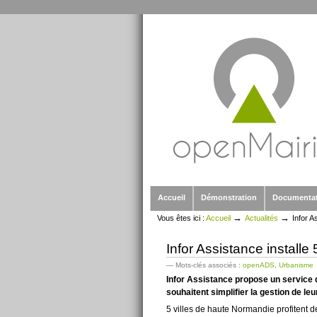
Outils
Aller
personnels
au
contenu.
|
Aller
à
la
navigation
Sections
Accueil
Démonstration
Documenta
→
→
Vous êtes ici :
Accueil
Actualités
Infor A
Infor Assistance installe
— Mots-clés associés :
openADS
,
Urbanisme
Infor Assistance propose un service 
souhaitent simplifier la gestion de le
5 villes de haute Normandie profitent d