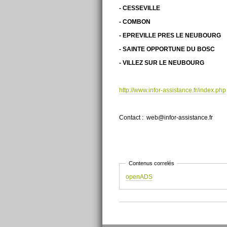
- CESSEVILLE
- COMBON
- EPREVILLE PRES LE NEUBOURG
- SAINTE OPPORTUNE DU BOSC
- VILLEZ SUR LE NEUBOURG
http://www.infor-assistance.fr/index.php
Contact : web@infor-assistance.fr
Contenus correlés
openADS
Actions
sur
le
document