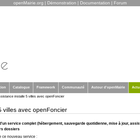
openMairie.org
|
Démonstration
|
Documentation
|
Forum
tion
Catalogue
Framework
Communauté
Autour d'openMairie
Actu
ssistance installe 5 villes avec openFoncier
 5 villes avec openFoncier
d'un service complet (hébergement, sauvegarde quotidienne, mise à jour, assis
urs dossiers
e ce nouveau service :