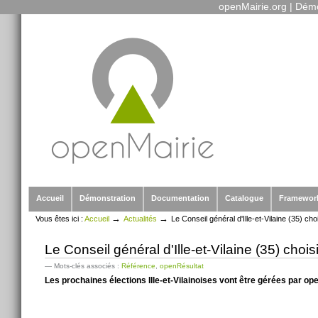
openMairie.org
|
Démo
Outils
Aller
personnels
au
contenu.
|
Aller
à
la
navigation
Sections
Accueil
Démonstration
Documentation
Catalogue
Framewor
→
→
Vous êtes ici :
Accueil
Actualités
Le Conseil général d'Ille-et-Vilaine (35) ch
Le Conseil général d'Ille-et-Vilaine (35) choi
— Mots-clés associés :
Référence
,
openRésultat
Les prochaines élections Ille-et-Vilainoises vont être gérées par op